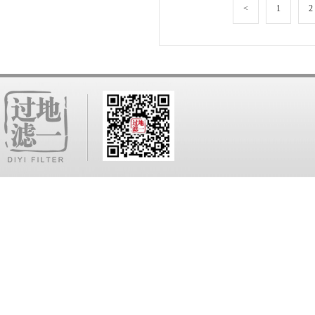
<
1
2