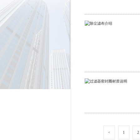
<
1
2